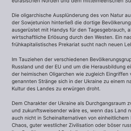
eurasischen Norden und dem mittelmeerischen Süd
Die oligarchische Ausplünderung des von Natur au
der Sowjetunion hinterließ die dortige Bevölkerun
ausgerüstet mit Handys für den Tagesgebrauch, ab
wirtschaftliche Erlösung durch den Westen. Ein n
frühkapitalistisches Prekariat sucht nach neuen L
Im Tauziehen der verschiedenen Bevölkerungsgru
Russland und der EU und um die Herausbildung eine
der heimischen Oligarchen wie zugleich Eingriffe
genannten Stränge sich in der Ukraine zu einem nati
Kultur des Landes zu erwürgen droht.
Dem Charakter der Ukraine als Durchgangsraum zw
und zukunftsweisender wäre es, wenn das Land ni
auch nicht in Scheinalternativen von einheitliche
Chaos, guter westlicher Zivilisation oder böser r