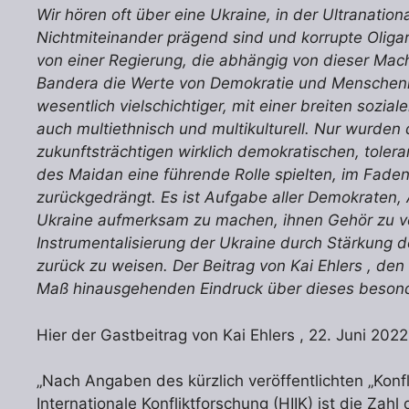
Wir hören oft über eine Ukraine, in der Ultranation
Nichtmiteinander prägend sind und korrupte Oligar
von einer Regierung, die abhängig von dieser Mac
Bandera die Werte von Demokratie und Menschenre
wesentlich vielschichtiger, mit einer breiten sozia
auch multiethnisch und multikulturell. Nur wurden
zukunftsträchtigen wirklich demokratischen, toler
des Maidan eine führende Rolle spielten, im Faden
zurückgedrängt. Es ist Aufgabe aller Demokraten, A
Ukraine aufmerksam zu machen, ihnen Gehör zu ve
Instrumentalisierung der Ukraine durch Stärkung 
zurück zu weisen. Der Beitrag von Kai Ehlers , den 
Maß hinausgehenden Eindruck über dieses besonde
Hier der Gastbeitrag von Kai Ehlers , 22. Juni 202
„Nach Angaben des kürzlich veröffentlichten „Konfl
Internationale Konfliktforschung (HIIK) ist die Zah