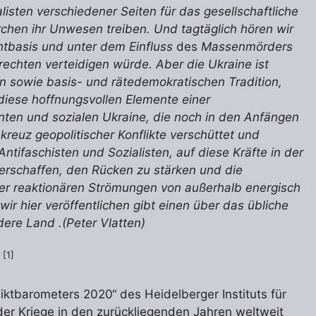
alisten verschiedener Seiten für das gesellschaftliche
chen ihr Unwesen treiben. Und tagtäglich hören wir
htbasis und unter dem Einfluss
des
Massenmörders
chten verteidigen würde. Aber die Ukraine ist
len sowie basis- und rätedemokratischen Tradition,
 diese hoffnungsvollen Elemente einer
anten und sozialen Ukraine, die noch in den Anfängen
kreuz geopolitischer Konflikte verschüttet und
ntifaschisten und Sozialisten, auf diese Kräfte in der
rschaffen, den Rücken zu stärken und die
der reaktionären Strömungen von außerhalb energisch
wir hier veröffentlichen gibt einen über das übliche
re Land .(Peter Vlatten)
[1]
2
iktbarometers 2020“ des Heidelberger Instituts für
l der Kriege in den zurückliegenden Jahren weltweit