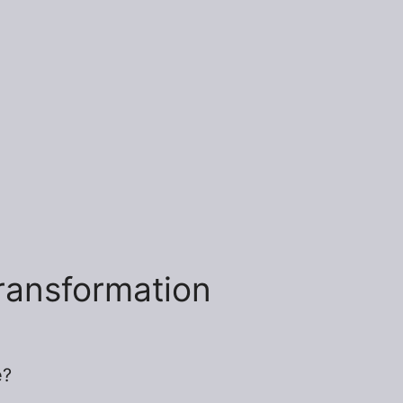
ransformation
e?