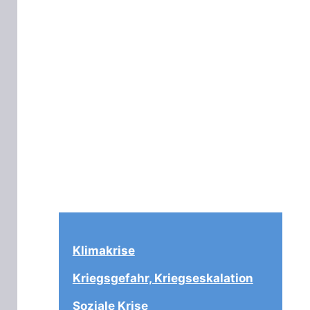
Klimakrise
Kriegsgefahr, Kriegseskalation
Soziale Krise