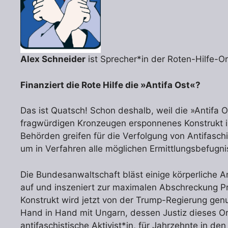
Alex Schneider
ist Sprecher*in der Roten-Hilfe-Or
Finanziert die Rote Hilfe die »Antifa Ost«?
Das ist Quatsch! Schon deshalb, weil die »Antifa O
fragwürdigen Kronzeugen ersponnenes Kon­strukt ist
Behörden greifen für die Verfolgung von Antifasch
um in Verfahren alle möglichen Ermittlungsbefugn
Die Bundesanwaltschaft bläst einige körperliche An
auf und inszeniert zur maximalen Abschreckung P
Kon­strukt wird jetzt von der Trump-Regierung gen
Hand in Hand mit Ungarn, dessen Justiz dieses O
antifaschistische Aktivist*in, für Jahrzehnte in de