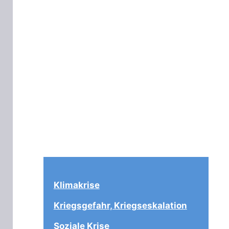
Klimakrise
Kriegsgefahr, Kriegseskalation
Soziale Krise