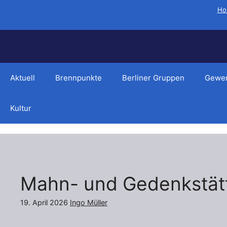
Zum
Ho
Inhalt
springen
Aktuell
Brennpunkte
Berliner Gruppen
Gewer
Kultur
Mahn- und Gedenkstät
19. April 2026
Ingo Müller