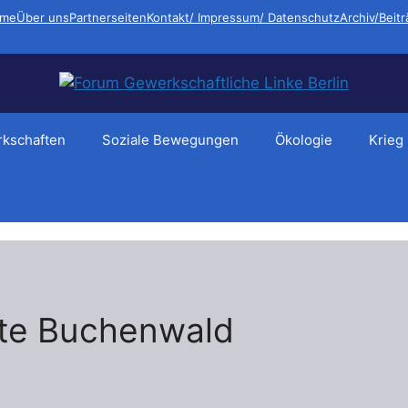
me
Über uns
Partnerseiten
Kontakt/ Impressum/ Datenschutz
Archiv/Beit
kschaften
Soziale Bewegungen
Ökologie
Krieg
te Buchenwald