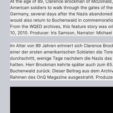
At the age of 89, Clarence Brockman of McDonald, 
American soldiers to walk through the gates of t
Germany, several days after the Nazis abandoned 
would also return to Buchenwald in commemoration 
From the WQED archives, this feature story was or
10, 2010. Producer: Iris Samson, Narrator: Michael 
Im Alter von 89 Jahren erinnert sich Clarence Bro
einer der ersten amerikanischen Soldaten die Tor
durchschritt, wenige Tage nachdem die Nazis das
hatten. Herr Brockman kehrte später auch zum 65.
Buchenwald zurück. Dieser Beitrag aus dem Archi
Rahmen des OnQ Magazine ausgestrahlt. Produzenti