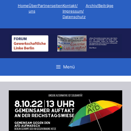
Zum
Home
Über
Partnerseiten
Kontakt/
Archiv/Beiträge
Inhalt
uns
Impressum/
Datenschutz
springen
Menü