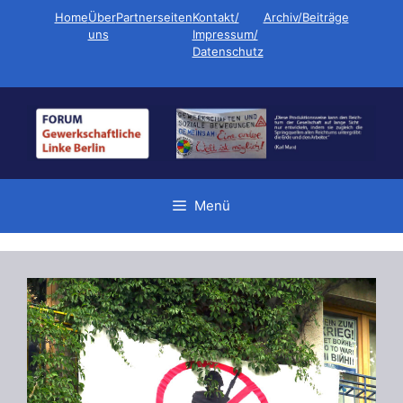
Zum
Home
Über
Partnerseiten
Kontakt/
Archiv/Beiträge
Inhalt
uns
Impressum/
Datenschutz
springen
Menü