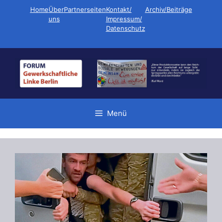
Zum
Home
Über
Partnerseiten
Kontakt/
Archiv/Beiträge
Inhalt
uns
Impressum/
Datenschutz
springen
Menü