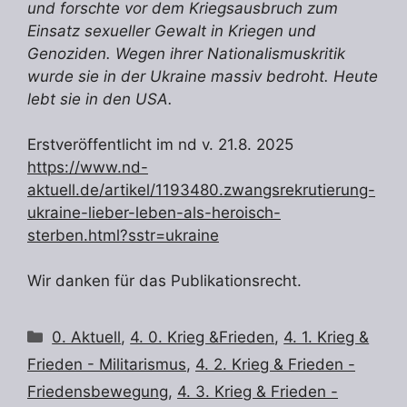
und forschte vor dem Kriegsausbruch zum
Einsatz sexueller Gewalt in Kriegen und
Genoziden. Wegen ihrer Nationalismuskritik
wurde sie in der Ukraine massiv bedroht. Heute
lebt sie in den USA.
Erstveröffentlicht im nd v. 21.8. 2025
https://www.nd-
aktuell.de/artikel/1193480.zwangsrekrutierung-
ukraine-lieber-leben-als-heroisch-
sterben.html?sstr=ukraine
Wir danken für das Publikationsrecht.
Kategorien
0. Aktuell
,
4. 0. Krieg &Frieden
,
4. 1. Krieg &
Frieden - Militarismus
,
4. 2. Krieg & Frieden -
Friedensbewegung
,
4. 3. Krieg & Frieden -