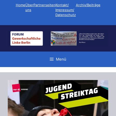
Zum
Home
Über
Partnerseiten
Kontakt/
Archiv/Beiträge
Inhalt
uns
Impressum/
Datenschutz
springen
Menü