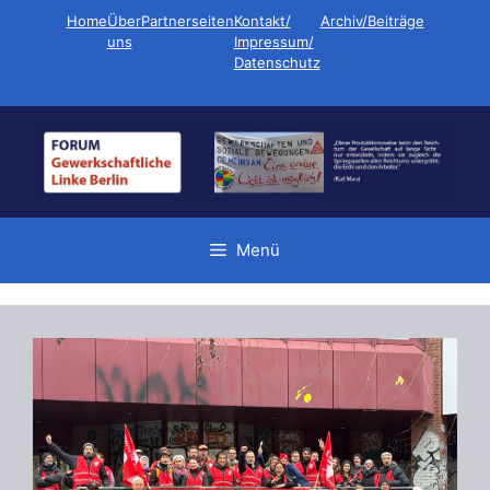
Zum
Home
Über
Partnerseiten
Kontakt/
Archiv/Beiträge
Inhalt
uns
Impressum/
Datenschutz
springen
Menü