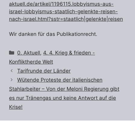
aktuell.de/artikel/1196115.lobbyismus-aus-
israel-lobbyismus-staatlich-gelenkte-reisen-
nach-israel.html?sstr=staatlich|gelenkte|reisen
Wir danken für das Publikationrecht.
Kategorien
0. Aktuell
,
4. 4. Krieg & frieden -
Konfliktherde Welt
Tarifrunde der Länder
Wütende Proteste der italienischen
Stahlarbeiter – Von der Meloni Regierung gibt
es nur Tränengas und keine Antwort auf die
Krise!