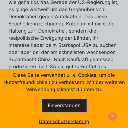
wie gehaltlos das Gerede der US-Regierung ist,
es ginge weltweit um das Gegenüber von
Demokratien gegen Autokratien. Das diese
Epoche kennzeichnende Kriterium ist nicht die
Haltung zur „Demokratie“, sondern die
realpolitische Erwägung der Länder, ihr
Interesse lieber beim Stärkepol USA zu suchen
oder aber bei der am schnellsten wachsenden
Supermacht China. Nach Kaufkraft gemessen
produzieren die USA ein gutes Fünftel des
gesamten Weltprodukts. US-Kapitalisten
Diese Seite verwendet u. a. Cookies, um die
besitzen erhebliche Teile des Kapitals in
Nutzerfreundlichkeit zu verbessern. Mit der weiteren
anderen entwickelten Ländern des
Verwendung stimmst du dem zu.
Kapitalismus, sie besitzen den größeren Teil der
weltweiten Lieferketten. Diese stellen die neue
Einverstanden
Form der internationalen Ausbeutung der
Länder des Südens dar.
Datenschutzerklärung