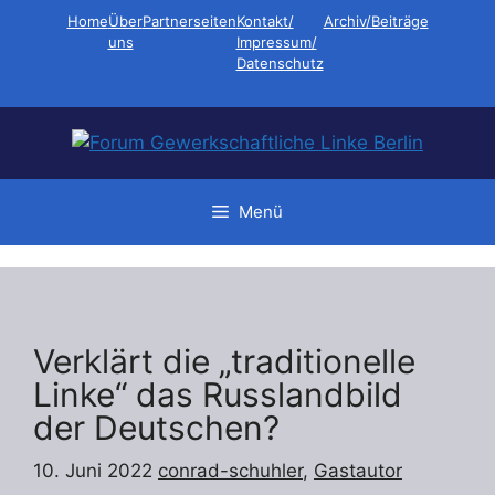
Zum
Home
Über
Partnerseiten
Kontakt/
Archiv/Beiträge
Inhalt
uns
Impressum/
Datenschutz
springen
Menü
Verklärt die „traditionelle
Linke“ das Russlandbild
der Deutschen?
10. Juni 2022
conrad-schuhler
,
Gastautor