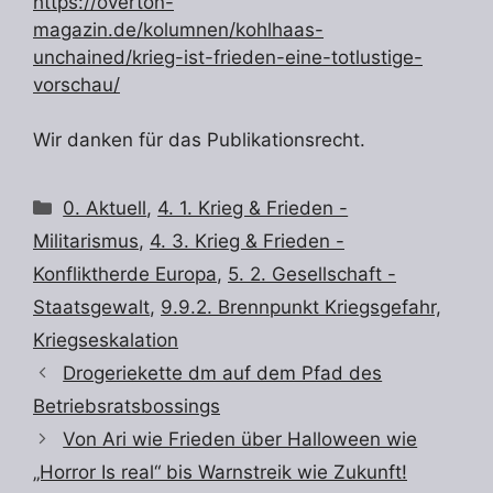
https://overton-
magazin.de/kolumnen/kohlhaas-
unchained/krieg-ist-frieden-eine-totlustige-
vorschau/
Wir danken für das Publikationsrecht.
Kategorien
0. Aktuell
,
4. 1. Krieg & Frieden -
Militarismus
,
4. 3. Krieg & Frieden -
Konfliktherde Europa
,
5. 2. Gesellschaft -
Staatsgewalt
,
9.9.2. Brennpunkt Kriegsgefahr,
Kriegseskalation
Drogeriekette dm auf dem Pfad des
Betriebsratsbossings
Von Ari wie Frieden über Halloween wie
„Horror Is real“ bis Warnstreik wie Zukunft!