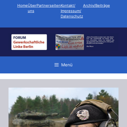
Zum
Home
Über
Partnerseiten
Kontakt/
Archiv/Beiträge
Inhalt
uns
Impressum/
Datenschutz
springen
Menü