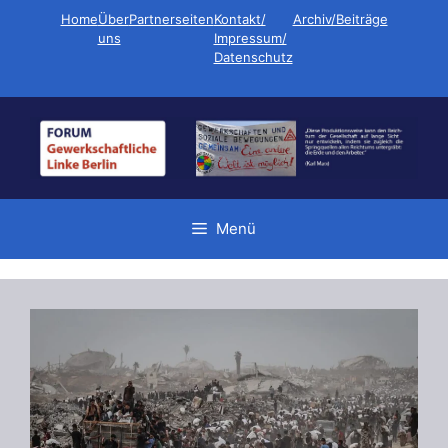
Zum
Home
Über
Partnerseiten
Kontakt/
Archiv/Beiträge
Inhalt
uns
Impressum/
Datenschutz
springen
Menü