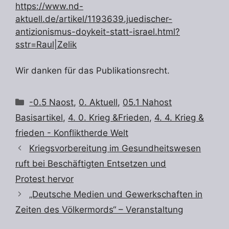
https://www.nd-
aktuell.de/artikel/1193639.juedischer-
antizionismus-doykeit-statt-israel.html?
sstr=Raul|Zelik
Wir danken für das Publikationsrecht.
Kategorien
-0.5 Naost
,
0. Aktuell
,
05.1 Nahost
Basisartikel
,
4. 0. Krieg &Frieden
,
4. 4. Krieg &
frieden - Konfliktherde Welt
Kriegsvorbereitung im Gesundheitswesen
ruft bei Beschäftigten Entsetzen und
Protest hervor
„Deutsche Medien und Gewerkschaften in
Zeiten des Völkermords“ – Veranstaltung