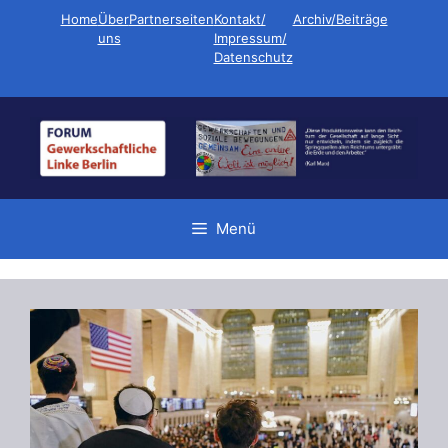
Zum
Home
Über
Partnerseiten
Kontakt/
Archiv/Beiträge
Inhalt
uns
Impressum/
Datenschutz
springen
Menü