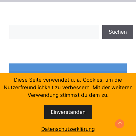
Suchen
Suchen
Diese Seite verwendet u. a. Cookies, um die
FU-Beschäftigte für eine kämpferische 
Gewerkschaft
Nutzerfreundlichkeit zu verbessern. Mit der weiteren
Verwendung stimmst du dem zu.
Gegen Waffenproduktion und 
Militarisierung in Berlin
Einverstanden
Berliner Krankenhausbewegung
Berliner Mieterbewegung
Datenschutzerklärung