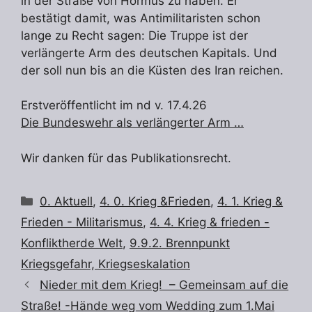
in der Straße von Hormus zu haben. Er
bestätigt damit, was Antimilitaristen schon
lange zu Recht sagen: Die Truppe ist der
verlängerte Arm des deutschen Kapitals. Und
der soll nun bis an die Küsten des Iran reichen.
Erstveröffentlicht im nd v. 17.4.26
Die Bundeswehr als verlängerter Arm …
Wir danken für das Publikationsrecht.
Kategorien
0. Aktuell
,
4. 0. Krieg &Frieden
,
4. 1. Krieg &
Frieden - Militarismus
,
4. 4. Krieg & frieden -
Konfliktherde Welt
,
9.9.2. Brennpunkt
Kriegsgefahr, Kriegseskalation
Nieder mit dem Krieg! – Gemeinsam auf die
Straße! -Hände weg vom Wedding zum 1.Mai