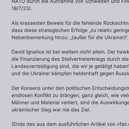
NATO durch die Aufnahme von Schweden und Finnla
18/7/23).
Als krassesten Beweis für die fehlende Rücksichtn
dass diese strategischen Erfolge „zu relativ gering
Nebenbemerkung hinzu: „(außer für die Ukrainer)“.
David Ignatius ist bei weitem nicht allein. Der haw
die Finanzierung des Stellvertreterkriegs durch die
Landesverteidigung sind, die wir je getätigt haben
und die Ukrainer kämpfen heldenhaft gegen Russl
Der Konsens unter den politischen Entscheidungstr
endlosen Konflikt zu drängen, ganz gleich, wie vi
Männer und Material verliert, sind die Auswirkunge
ukrainischer Sieg war nie das Ziel.
(Ende des aus dem ausführlichen Artikel von «fai