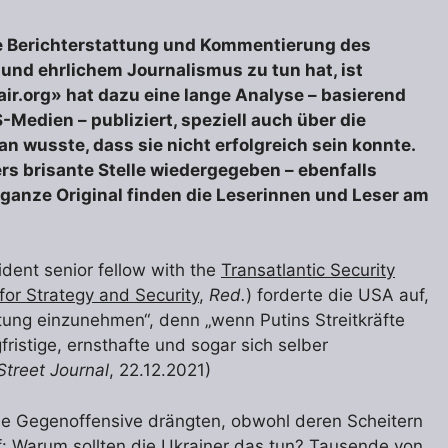
he Berichterstattung und Kommentierung des
und ehrlichem Journalismus zu tun hat, ist
ir.org» hat dazu eine lange Analyse – basierend
Medien – publiziert, speziell auch über die
n wusste, dass sie nicht erfolgreich sein konnte.
rs brisante Stelle wiedergegeben – ebenfalls
 ganze Original finden die Leserinnen und Leser am
ident senior fellow with the
Transatlantic Security
 for Strategy and Security
,
Red.
) forderte die USA auf,
tung einzunehmen“, denn „wenn Putins Streitkräfte
ristige, ernsthafte und sogar sich selber
Street Journal
, 22.12.2021)
he Gegenoffensive drängten, obwohl deren Scheitern
uf: Warum sollten die Ukrainer das tun? Tausende von