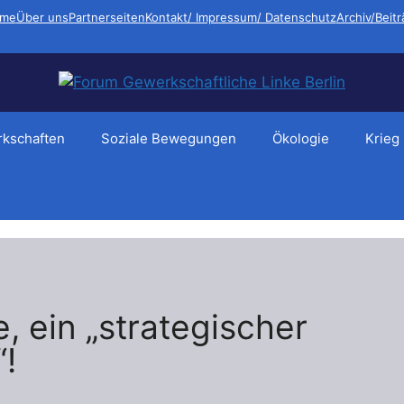
me
Über uns
Partnerseiten
Kontakt/ Impressum/ Datenschutz
Archiv/Beit
kschaften
Soziale Bewegungen
Ökologie
Krieg
e, ein „strategischer
“!