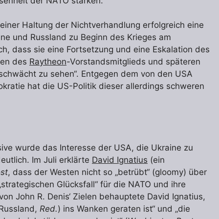
ssenheit der NATO stärken.
seiner Haltung der Nichtverhandlung erfolgreich eine
raine und Russland zu Beginn des Krieges am
h, dass sie eine Fortsetzung und eine Eskalation des
rten des
Raytheon
-Vorstandsmitglieds und späteren
eschwächt zu sehen“. Entgegen dem von den USA
ratie hat die US-Politik dieser allerdings schweren
ive wurde das Interesse der USA, die Ukraine zu
utlich. Im Juli erklärte
David Ignatius
(ein
st
, dass der Westen nicht so „betrübt“ (gloomy) über
„strategischen Glücksfall“ für die NATO und ihre
on John R. Denis‘ Zielen behauptete David Ignatius,
(Russland,
Red.
) ins Wanken geraten ist“ und „die