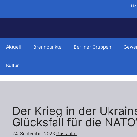
Zum
Ho
Inhalt
springen
Aktuell
Brennpunkte
Berliner Gruppen
Gewer
Kultur
Der Krieg in der Ukrain
Glücksfall für die NATO
24. September 2023
Gastautor