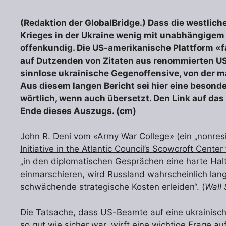
(Redaktion der GlobalBridge.) Dass die westlic
Krieges in der Ukraine wenig mit unabhängigem 
offenkundig. Die US-amerikanische Plattform «fa
auf Dutzenden von Zitaten aus renommierten US-
sinnlose ukrainische Gegenoffensive, von der ma
Aus diesem langen Bericht sei hier eine besonde
wörtlich, wenn auch übersetzt. Den Link auf das
Ende dieses Auszugs. (cm)
John R. Deni
vom «
Army War College
» (ein „nonres
Initiative
in the Atlantic Council’s Scowcroft Center
„in den diplomatischen Gesprächen eine harte Hal
einmarschieren, wird Russland wahrscheinlich langf
schwächende strategische Kosten erleiden“. (
Wall 
Die Tatsache, dass US-Beamte auf eine ukrainisc
so gut wie sicher war, wirft eine wichtige Frage a