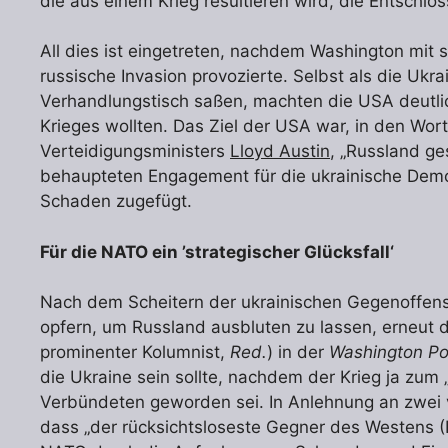
die aus einem Krieg resultieren wird, die Entschlo
All dies ist eingetreten, nachdem Washington mit 
russische Invasion provozierte. Selbst als die Uk
Verhandlungstisch saßen, machten die USA deutlic
Krieges wollten. Das Ziel der USA war, in den Wo
Verteidigungsministers
Lloyd Austin
, „Russland g
behaupteten Engagement für die ukrainische Demok
Schaden zugefügt.
Für die NATO ein ’strategischer Glücksfall‘
Nach dem Scheitern der ukrainischen Gegenoffens
opfern, um Russland ausbluten zu lassen, erneut de
prominenter Kolumnist,
Red.
) in der
Washington Po
die Ukraine sein sollte, nachdem der Krieg ja zum 
Verbündeten geworden sei. In Anlehnung an zwei v
dass „der rücksichtsloseste Gegner des Westens 