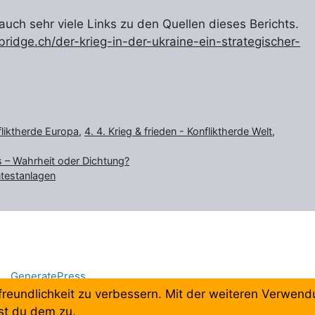
uch sehr viele Links zu den Quellen dieses Berichts.
lbridge.ch/der-krieg-in-der-ukraine-ein-strategischer-
nfliktherde Europa
,
4. 4. Krieg & frieden - Konfliktherde Welt
,
 – Wahrheit oder Dichtung?
testanlagen
mit
GeneratePress
freundlichkeit zu verbessern. Mit der weiteren Verwen
st du dem zu.