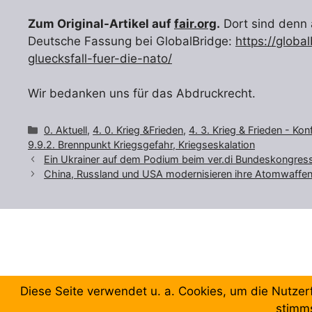
Zum Original-Artikel auf
fair.org
.
Dort sind denn a
Deutsche Fassung bei GlobalBridge:
https://globa
gluecksfall-fuer-die-nato/
Wir bedanken uns für das Abdruckrecht.
Kategorien
0. Aktuell
,
4. 0. Krieg &Frieden
,
4. 3. Krieg & Frieden - Ko
9.9.2. Brennpunkt Kriegsgefahr, Kriegseskalation
Ein Ukrainer auf dem Podium beim ver.di Bundeskongress
China, Russland und USA modernisieren ihre Atomwaffen
© 2026 Forum Gewerkschaftliche Linke Berlin
• Erstellt 
Diese Seite verwendet u. a. Cookies, um die Nutzer
stimm