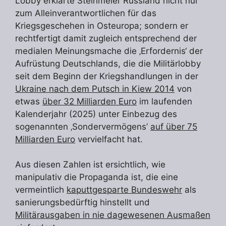
Lobby erklärte Steinmeier Russland nicht nur
zum Alleinverantwortlichen für das
Kriegsgeschehen in Osteuropa; sondern er
rechtfertigt damit zugleich entsprechend der
medialen Meinungsmache die ‚Erfordernis‘ der
Aufrüstung Deutschlands, die die Militärlobby
seit dem Beginn der Kriegshandlungen in der
Ukraine nach dem Putsch in Kiew 2014
von
etwas
über 32 Milliarden Euro
im laufenden
Kalenderjahr (2025) unter Einbezug des
sogenannten ‚Sondervermögens’
auf über 75
Milliarden Euro
vervielfacht hat.
Aus diesen Zahlen ist ersichtlich, wie
manipulativ die Propaganda ist, die eine
vermeintlich
kaputtgesparte Bundeswehr
als
sanierungsbedürftig hinstellt und
Militärausgaben in nie dagewesenen Ausmaßen