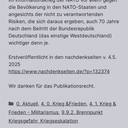
die Bevölkerung in den NATO-Staaten und
angesichts der nicht zu verantwortenden
Risiken, die sich daraus ergeben, auch 70 Jahre
nach dem Beitritt der Bundesrepublik
Deutschland (das einstige Westdeutschland)
wichtiger denn je.
Erstveröffentlicht in den nachdenkseiten v. 4.5.
2025
https://www.nachdenkseiten.de/?p=132374
Wir danken für das Publikationsrecht.
Kategorien
0. Aktuell
,
4. 0. Krieg &Frieden
,
4. 1. Krieg &
Frieden - Militarismus
,
9.9.2. Brennpunkt
Kriegsgefahr, Kriegseskalation