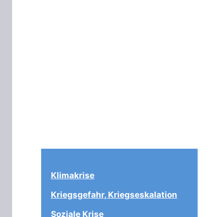
Klimakrise
Kriegsgefahr, Kriegseskalation
Soziale Krise