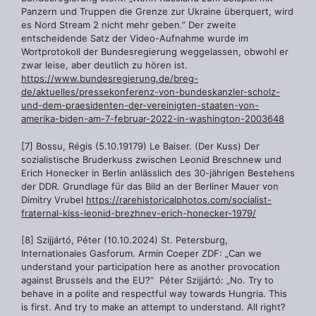
Panzern und Truppen die Grenze zur Ukraine überquert, wird
es Nord Stream 2 nicht mehr geben.” Der zweite
entscheidende Satz der Video-Aufnahme wurde im
Wortprotokoll der Bundesregierung weggelassen, obwohl er
zwar leise, aber deutlich zu hören ist.
https://www.bundesregierung.de/breg-
de/aktuelles/pressekonferenz-von-bundeskanzler-scholz-
und-dem-praesidenten-der-vereinigten-staaten-von-
amerika-biden-am-7-februar-2022-in-washington-2003648
[7] Bossu, Régis (5.10.19179) Le Baiser. (Der Kuss) Der
sozialistische Bruderkuss zwischen Leonid Breschnew und
Erich Honecker in Berlin anlässlich des 30-jährigen Bestehens
der DDR. Grundlage für das Bild an der Berliner Mauer von
Dimitry Vrubel
https://rarehistoricalphotos.com/socialist-
fraternal-kiss-leonid-brezhnev-erich-honecker-1979/
[8] Szijjártó, Péter (10.10.2024) St. Petersburg,
Internationales Gasforum. Armin Coeper ZDF: „Can we
understand your participation here as another provocation
against Brussels and the EU?“ Péter Szijjártó: „No. Try to
behave in a polite and respectful way towards Hungria. This
is first. And try to make an attempt to understand. All right?