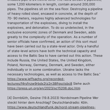
some 1,200 kilometers in length, contain around 200,000
pipes. The pipelines sit on the sea floor. Destroying a pipeline
of heavy rolled steel, encased in concrete, at the depth of
70- 90 meters, requires highly advanced technologies for
transportation of the explosives, diving to install the
explosives, and detonation. To do so undetected, in the
exclusive economic zones of Denmark and Sweden, adds
greatly to the complexity of the operation. As a number of
senior officials have confirmed, an action of this sort must
have been carried out by a state-level actor. Only a handful
of state-level actors have both the technical capacity and
access to the Baltic Sea to have carried out this action. These
include Russia, the United States, the United Kingdom,
Poland, Norway, Germany, Denmark, and Sweden, either
individually or in some combination. Ukraine lacks the
necessary technologies, as well as access to the Baltic Sea.”
https://www.jeffsachs.org/recorded-
lectures/f4rsfnzw9rbdx2tz2n38lfgsctsbc8
Siehe auch
https://press.un.org/en/2023/sc15206.doc.htm
[4] Dornblüth, Gesine (19.8.2023) Nordstream Pipeline Wer
steckt hinter dem Anschlag? Deutschlandradio: Köln.
https://www.deutschlandfunk.de/nord-stream-pipelines-