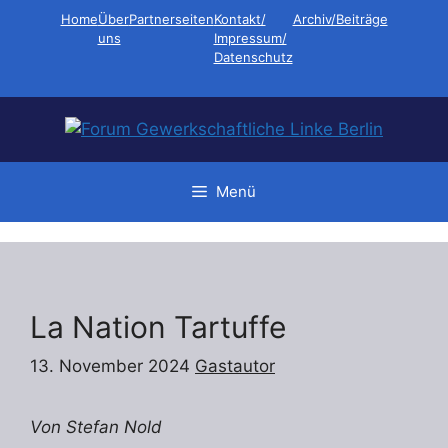
Zum
Home
Über
Partnerseiten
Kontakt/
Archiv/Beiträge
Inhalt
uns
Impressum/
Datenschutz
springen
Menü
La Nation Tartuffe
13. November 2024
Gastautor
Von Stefan Nold