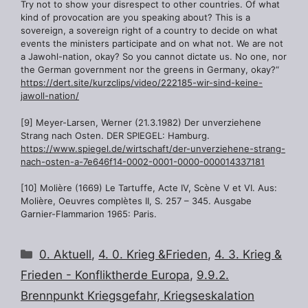
Try not to show your disrespect to other countries. Of what
kind of provocation are you speaking about? This is a
sovereign, a sovereign right of a country to decide on what
events the ministers participate and on what not. We are not
a Jawohl-nation, okay? So you cannot dictate us. No one, nor
the German government nor the greens in Germany, okay?“
https://dert.site/kurzclips/video/222185-wir-sind-keine-
jawoll-nation/
[9] Meyer-Larsen, Werner (21.3.1982) Der unverziehene
Strang nach Osten. DER SPIEGEL: Hamburg.
https://www.spiegel.de/wirtschaft/der-unverziehene-strang-
nach-osten-a-7e646f14-0002-0001-0000-000014337181
[10] Molière (1669) Le Tartuffe, Acte IV, Scène V et VI. Aus:
Molière, Oeuvres complètes II, S. 257 – 345. Ausgabe
Garnier-Flammarion 1965: Paris.
Kategorien
0. Aktuell
,
4. 0. Krieg &Frieden
,
4. 3. Krieg &
Frieden - Konfliktherde Europa
,
9.9.2.
Brennpunkt Kriegsgefahr, Kriegseskalation