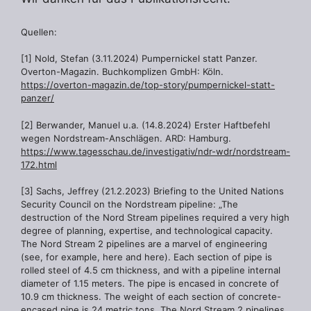
Quellen:
[1] Nold, Stefan (3.11.2024) Pumpernickel statt Panzer.
Overton-Magazin. Buchkomplizen GmbH: Köln.
https://overton-magazin.de/top-story/pumpernickel-statt-
panzer/
[2] Berwander, Manuel u.a. (14.8.2024) Erster Haftbefehl
wegen Nordstream-Anschlägen. ARD: Hamburg.
https://www.tagesschau.de/investigativ/ndr-wdr/nordstream-
172.html
[3] Sachs, Jeffrey (21.2.2023) Briefing to the United Nations
Security Council on the Nordstream pipeline: „The
destruction of the Nord Stream pipelines required a very high
degree of planning, expertise, and technological capacity.
The Nord Stream 2 pipelines are a marvel of engineering
(see, for example, here and here). Each section of pipe is
rolled steel of 4.5 cm thickness, and with a pipeline internal
diameter of 1.15 meters. The pipe is encased in concrete of
10.9 cm thickness. The weight of each section of concrete-
encased pipe is 24 metric tons. The Nord Stream 2 pipelines,