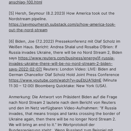
anschlag-100.html
[5] Hersh, Seymour (8.2.2023) How America took out the
Nordstream pipeline.
https://seymourhersh.substack.com/p/how-america-took-
out-the-nord-stream
[6] Biden, Joe (7.2.2022) Pressekonferenz mit Olaf Scholz im
Weißen Haus. Bericht: Andrea Shalal und Rosalba O’Brien: If
Russia invades Ukraine, there will be no Nord Stream 2, Biden
says
https://www.reuters.com/business/energy/if-russia-
invades-ukraine-there-will-be-no-nord-stream-2-biden-
says-2022-02-07/
Reuters: London Video: LIVE: Biden and
German Chancellor Olaf Scholz Hold Joint Press Conference
https://www.youtube.com/watch?v=quEbUA1ldmE
(Minute
11:30 – 12:00) Bloomberg Quicktake: New York (USA).
Anmerkung: Die Antwort von Präsident Biden auf die Frage
nach Nord Stream 2 lautete nach dem Bericht von Reuters
und den im Netz verfügbaren Video-Aufnahmen: “If Russia
invades, that means troops and tanks crossing the border of
Ukraine again, then there will be no longer Nord Stream 2.
We will bring an end to it.” Im Wortprotokoll der
Bundesregierung steht: „Wenn Russland zum Beispiel mit