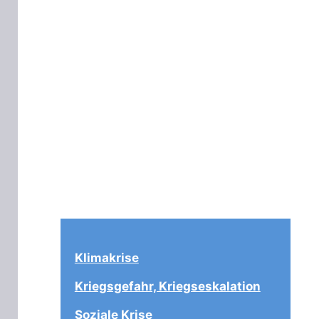
Klimakrise
Kriegsgefahr, Kriegseskalation
Soziale Krise