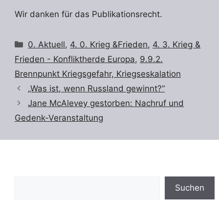
Wir danken für das Publikationsrecht.
Kategorien
0. Aktuell
,
4. 0. Krieg &Frieden
,
4. 3. Krieg &
Frieden - Konfliktherde Europa
,
9.9.2.
Brennpunkt Kriegsgefahr, Kriegseskalation
„Was ist, wenn Russland gewinnt?“
Jane McAlevey gestorben: Nachruf und
Gedenk-Veranstaltung
Suchen
Suchen