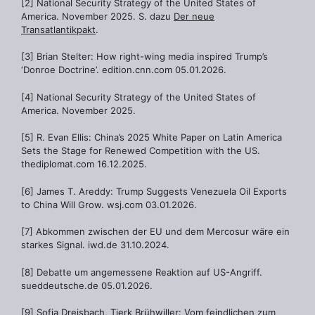
[2] National Security Strategy of the United States of
America. November 2025. S. dazu
Der neue
Transatlantikpakt
.
[3] Brian Stelter: How right-wing media inspired Trump’s
‘Donroe Doctrine’. edition.cnn.com 05.01.2026.
[4] National Security Strategy of the United States of
America. November 2025.
[5] R. Evan Ellis: China’s 2025 White Paper on Latin America
Sets the Stage for Renewed Competition with the US.
thediplomat.com 16.12.2025.
[6] James T. Areddy: Trump Suggests Venezuela Oil Exports
to China Will Grow. wsj.com 03.01.2026.
[7] Abkommen zwischen der EU und dem Mercosur wäre ein
starkes Signal. iwd.de 31.10.2024.
[8] Debatte um angemessene Reaktion auf US-Angriff.
sueddeutsche.de 05.01.2026.
[9] Sofia Dreisbach, Tjerk Brühwiller: Vom feindlichen zum