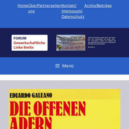
Zum
Home
Über
Partnerseiten
Kontakt/
Archiv/Beiträge
Inhalt
uns
Impressum/
Datenschutz
springen
Menü