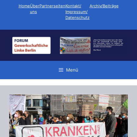
Zum
Home
Über
Partnerseiten
Kontakt/
Archiv/Beiträge
Inhalt
uns
Impressum/
Datenschutz
springen
Menü