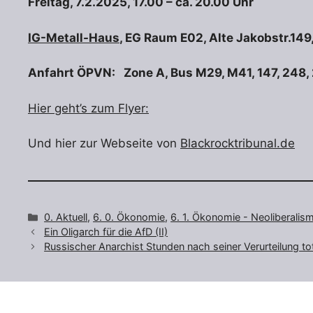
Freitag, 7.2.2025, 17.00 – ca. 20.00 Uhr
IG-Metall-Haus
, EG Raum E02, Alte Jakobstr.149
Anfahrt ÖPVN: Zone A, Bus M29, M41, 147, 248, 2
Hier geht’s zum Flyer:
Und hier zur Webseite von
Blackrocktribunal.de
Kategorien
0. Aktuell
,
6. 0. Ökonomie
,
6. 1. Ökonomie - Neoliberali
Ein Oligarch für die AfD (II)
Russischer Anarchist Stunden nach seiner Verurteilung tot