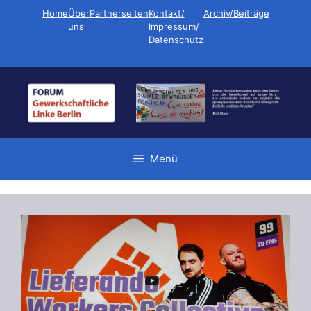
Zum
Home
Über
Partnerseiten
Kontakt/
Archiv/Beiträge
Inhalt
uns
Impressum/
Datenschutz
springen
Menü