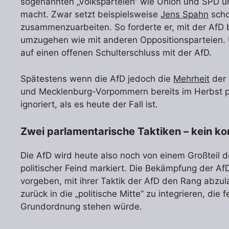
sogenannten „Volksparteien“ wie Union und SPD unte
macht. Zwar setzt beispielsweise
Jens Spahn
scho
zusammenzuarbeiten. So forderte er, mit der AfD 
umzugehen wie mit anderen Oppositionsparteien. 
auf einen offenen Schulterschluss mit der AfD.
Spätestens wenn die AfD jedoch die
Mehrheit
der 
und Mecklenburg-Vorpommern bereits im Herbst p
ignoriert, als es heute der Fall ist.
Zwei parlamentarische Taktiken – kein k
Die AfD wird heute also noch von einem Großteil d
politischer Feind markiert. Die Bekämpfung der AfD
vorgeben, mit ihrer Taktik der AfD den Rang abzula
zurück in die „politische Mitte“ zu integrieren, d
Grundordnung stehen würde.