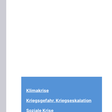
Klimakrise
Kriegsgefahr, Kriegseskalation
Soziale Krise