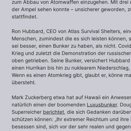
zum Abbau von Atomwaffen einzugehen. Mit drei u
der Ampel sehen konnte – unsicherer geworden, zu
stattfindet.
Ron Hubbard, CEO von Atlas Survival Shelters, ein
Menschen, zumindest die es sich leisten können, si
sei besser, einen Bunker zu haben, als nicht. Covi
Krieg und zuletzt die Demonstration der russisch
oben getrieben. Seine Bunker, versichert Hubbard 
einen Hurrikan bis hin zu nuklearem Niederschlag
Wenn es einen Atomkrieg gibt, glaubt er, könne m
übersteht.
Mark Zuckerberg etwa hat auf Hawaii ein Anwesen
natürlich einen der boomenden
Luxusbunker
. Dou
Superreicher
berichtet
, die sich Gedanken darübe
schützen können: „Ihr extremer Reichtum und ihre 
besessen sind, sich vor der sehr realen und gege