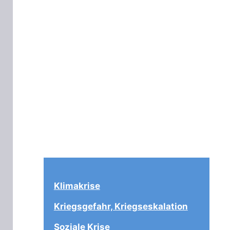
Klimakrise
Kriegsgefahr, Kriegseskalation
Soziale Krise