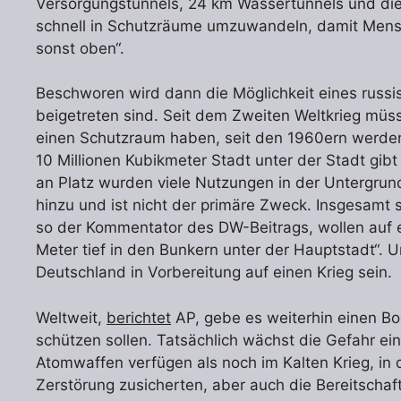
Versorgungstunnels, 24 km Wassertunnels und die
schnell in Schutzräume umzuwandeln, damit Mensc
sonst oben“.
Beschworen wird dann die Möglichkeit eines russi
beigetreten sind. Seit dem Zweiten Weltkrieg müs
einen Schutzraum haben, seit den 1960ern werden 
10 Millionen Kubikmeter Stadt unter der Stadt gib
an Platz wurden viele Nutzungen in der Untergru
hinzu und ist nicht der primäre Zweck. Insgesamt
so der Kommentator des DW-Beitrags, wollen auf ei
Meter tief in den Bunkern unter der Hauptstadt“. U
Deutschland in Vorbereitung auf einen Krieg sein.
Weltweit,
berichtet
AP, gebe es weiterhin einen B
schützen sollen. Tatsächlich wächst die Gefahr e
Atomwaffen verfügen als noch im Kalten Krieg, in 
Zerstörung zusicherten, aber auch die Bereitsch