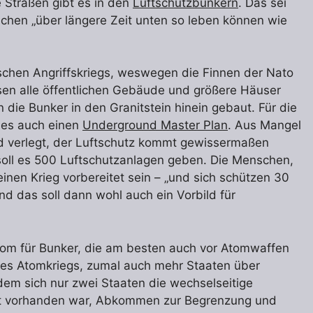
 Straßen gibt es in den
Luftschutzbunkern
. Das sei
hen „über längere Zeit unten so leben können wie
schen Angriffskriegs, weswegen die Finnen der Nato
sen alle öffentlichen Gebäude und größere Häuser
die Bunker in den Granitstein hinein gebaut. Für die
t es auch einen
Underground Master Plan
. Aus Mangel
nd verlegt, der Luftschutz kommt gewissermaßen
 soll es 500 Luftschutzanlagen geben. Die Menschen,
nen Krieg vorbereitet sein – „und sich schützen 30
nd das soll dann wohl auch ein Vorbild für
oom für Bunker, die am besten auch vor Atomwaffen
ines Atomkriegs, zumal auch mehr Staaten über
dem sich nur zwei Staaten die wechselseitige
aft vorhanden war, Abkommen zur Begrenzung und