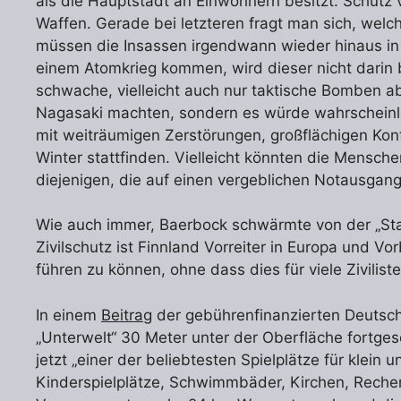
als die Hauptstadt an Einwohnern besitzt. Schutz 
Waffen. Gerade bei letzteren fragt man sich, welch
müssen die Insassen irgendwann wieder hinaus in d
einem Atomkrieg kommen, wird dieser nicht darin b
schwache, vielleicht auch nur taktische Bomben ab
Nagasaki machten, sondern es würde wahrscheinli
mit weiträumigen Zerstörungen, großflächigen Ko
Winter stattfinden. Vielleicht könnten die Mensche
diejenigen, die auf einen vergeblichen Notausgang
Wie auch immer, Baerbock schwärmte von der „Sta
Zivilschutz ist Finnland Vorreiter in Europa und Vorb
führen zu können, ohne dass dies für viele Zivilist
In einem
Beitrag
der gebührenfinanzierten Deutsch
„Unterwelt“ 30 Meter unter der Oberfläche fortgese
jetzt „einer der beliebtesten Spielplätze für klein 
Kinderspielplätze, Schwimmbäder, Kirchen, Reche