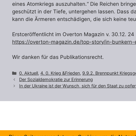
eines Atomkriegs auszuhalten.“ Die Reichen bringen
geschützt in der Tiefe, untergehen lassen. Dass das
kann die Ärmeren entschädigen, die sich keine teur
Erstceröffentlicht im Overton Magazin v. 30.12. 24
https://overton-magazin.de/top-story/in-bunkern-
Wir danken für das Publikationsrecht.
Kategorien
0. Aktuell
,
4. 0. Krieg &Frieden
,
9.9.2. Brennpunkt Kriegsge
Der Sozialdemokratie zur Erinnerung
In der Ukraine ist der Wunsch, sich für den Staat zu opf
© 2026 Forum Gewerkschaftliche Linke Berlin
• Erstellt 