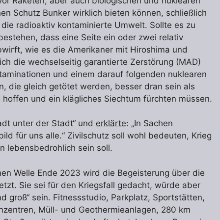
vor Raketen, aber auch biologischen und nuklearen
en Schutz Bunker wirklich bieten können, schließlich
ie radioaktiv kontaminierte Umwelt. Sollte es zu
estehen, dass eine Seite ein oder zwei relativ
wirft, wie es die Amerikaner mit Hiroshima und
ch die wechselseitig garantierte Zerstörung (MAD)
ntaminationen und einem darauf folgenden nuklearen
n, die gleich getötet werden, besser dran sein als
 hoffen und ein klägliches Siechtum fürchten müssen.
dt unter der Stadt“ und
erklärte
: „In Sachen
ild für uns alle.“ Zivilschutz soll wohl bedeuten, Krieg
en lebensbedrohlich sein soll.
en Welle Ende 2023 wird die Begeisterung über die
tzt. Sie sei für den Kriegsfall gedacht, würde aber
und groß“ sein. Fitnessstudio, Parkplatz, Sportstätten,
nzentren, Müll- und Geothermieanlagen, 280 km