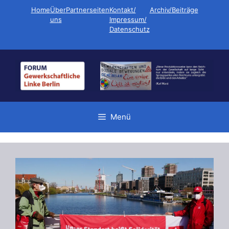
Zum
Home
Über
Partnerseiten
Kontakt/
Archiv/Beiträge
Inhalt
uns
Impressum/
Datenschutz
springen
Menü