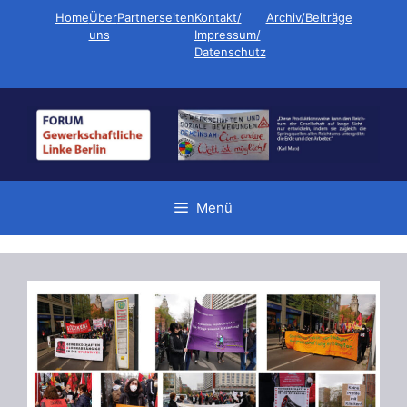
Zum
Home
Über
Partnerseiten
Kontakt/
Archiv/Beiträge
Inhalt
uns
Impressum/
Datenschutz
springen
Menü