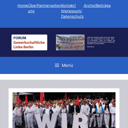
Zum
Home
Über
Partnerseiten
Kontakt/
Archiv/Beiträge
Inhalt
uns
Impressum/
Datenschutz
springen
Menü