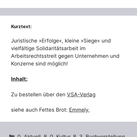
Kurztext:
Juristische »Erfolge«, kleine »Siege« und
vielfältige Solidaritätsarbeit im
Arbeitsrechtsstreit gegen Unternehmen und
Konzerne sind möglich!
Inhalt:
Zu bestellen über den
VSA-Verlag
siehe auch Fettes Brot:
Emmely,
Kategorien
0. Aktuell
,
8. 0. Kultur
,
8. 3. Buchvorstellung