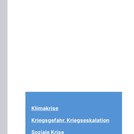
Klimakrise
Kriegsgefahr, Kriegseskalation
Soziale Krise