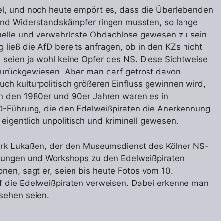
fel, und noch heute empört es, dass die Überlebenden
 und Widerstandskämpfer ringen mussten, so lange
elle und verwahrloste Obdachlose gewesen zu sein.
g ließ die AfD bereits anfragen, ob in den KZs nicht
s seien ja wohl keine Opfer des NS. Diese Sichtweise
zurückgewiesen. Aber man darf getrost davon
uch kulturpolitisch größeren Einfluss gewinnen wird,
In den 1980er und 90er Jahren waren es in
D-Führung, die den Edelweißpiraten die Anerkennung
 eigentlich unpolitisch und kriminell gewesen.
 Dirk Lukaßen, der den Museumsdienst des Kölner NS-
hrungen und Workshops zu den Edelweißpiraten
ionen, sagt er, seien bis heute Fotos vom 10.
f die Edelweißpiraten verweisen. Dabei erkenne man
 sehen seien.