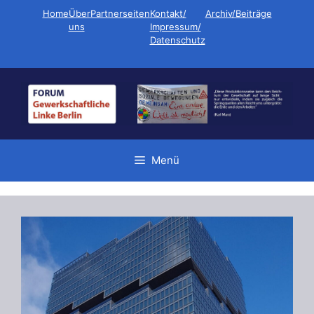
Zum
Home
Über
Partnerseiten
Kontakt/
Archiv/Beiträge
Inhalt
uns
Impressum/
Datenschutz
springen
Menü