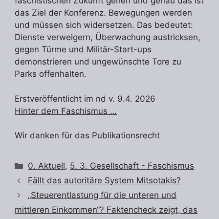
faschistischen Zukunft gehen und genau das ist
das Ziel der Konferenz. Bewegungen werden
und müssen sich widersetzen. Das bedeutet:
Dienste verweigern, Überwachung austricksen,
gegen Türme und Militär-Start-ups
demonstrieren und ungewünschte Tore zu
Parks offenhalten.
Erstveröffentlicht im nd v. 9.4. 2026
Hinter dem Faschismus …
Wir danken für das Publikationsrecht
Kategorien
0. Aktuell
,
5. 3. Gesellschaft - Faschismus
Fällt das autoritäre System Mitsotakis?
„Steuerentlastung für die unteren und
mittleren Einkommen“? Faktencheck zeigt, das