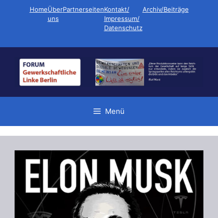
Zum
Home
Über
Partnerseiten
Kontakt/
Archiv/Beiträge
Inhalt
uns
Impressum/
Datenschutz
springen
Menü