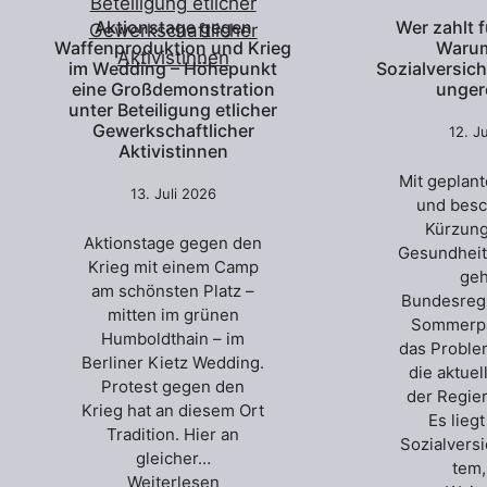
Aktionstage gegen
Wer zahlt f
Waffenproduktion und Krieg
Warum
im Wedding – Höhepunkt
Sozialversic
eine Großdemonstration
unger
unter Beteiligung etlicher
Gewerkschaftlicher
12. J
Aktivistinnen
Mit geplan
13. Juli 2026
und bes
Kürzung
Aktionstage gegen den
Gesundhei
Krieg mit einem Camp
geh
am schönsten Platz –
Bundesregi
mitten im grünen
Sommerpa
Humboldthain – im
das Proble
Berliner Kietz Wedding.
die aktuel
Protest gegen den
der Regie
Krieg hat an diesem Ort
Es lieg
Tradition. Hier an
Sozialvers
gleicher…
tem
Weiterlesen