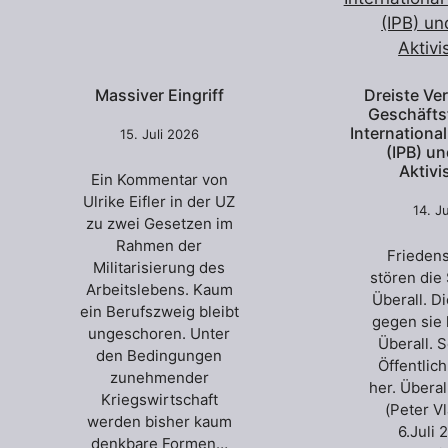
Massiver Eingriff
Dreiste Ve
Geschäfts
Internationa
15. Juli 2026
(IPB) u
Aktivi
Ein Kommentar von
Ulrike Eifler in der UZ
14. J
zu zwei Gesetzen im
Rahmen der
Friedens
Militarisierung des
stören die
Arbeitslebens. Kaum
Überall. D
ein Berufszweig bleibt
gegen sie 
ungeschoren. Unter
Überall. 
den Bedingungen
Öffentlic
zunehmender
her. Übera
Kriegswirtschaft
(Peter Vl
werden bisher kaum
6.Juli
denkbare Formen…