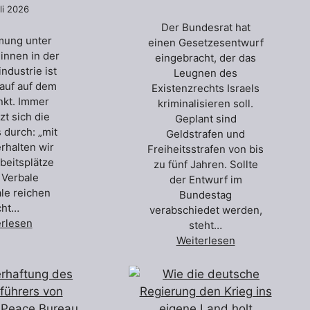
uli 2026
Der Bundesrat hat
mung unter
einen Gesetzesentwurf
:innen in der
eingebracht, der das
ndustrie ist
Leugnen des
 auf auf dem
Existenzrechts Israels
nkt. Immer
kriminalisieren soll.
zt sich die
Geplant sind
 durch: „mit
Geldstrafen und
erhalten wir
Freiheitsstrafen von bis
beitsplätze
zu fünf Jahren. Sollte
“ Verbale
der Entwurf im
ale reichen
Bundestag
cht…
verabschiedet werden,
erlesen
steht…
Weiterlesen