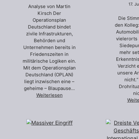
17. J
Analyse von Martin
Kirsch Der
Die Stim
Operationsplan
den Kolleg
Deutschland bindet
Automobili
zivile Infrastrukturen,
vielerorts
Behörden und
Siedepu
Unternehmen bereits in
mehr set
Friedenszeiten in
Erkenntnis
militärische Logiken ein.
Verzicht 
Mit dem Operationsplan
unsere Ar
Deutschland (OPLAN)
nicht.
liegt inzwischen eine –
Drohritu
geheime – Blaupause…
ni
Weiterlesen
Weit