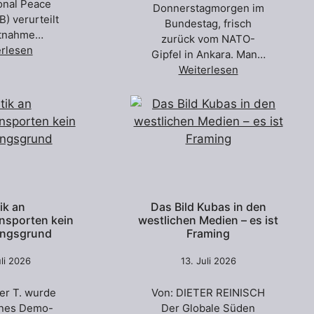
ional Peace
Donnerstagmorgen im
B) verurteilt
Bundestag, frisch
stnahme…
zurück vom NATO-
erlesen
Gipfel in Ankara. Man…
Weiterlesen
tik an
Das Bild Kubas in den
nsporten kein
westlichen Medien – es ist
ngsgrund
Framing
uli 2026
13. Juli 2026
er T. wurde
Von: DIETER REINISCH
nes Demo-
Der Globale Süden