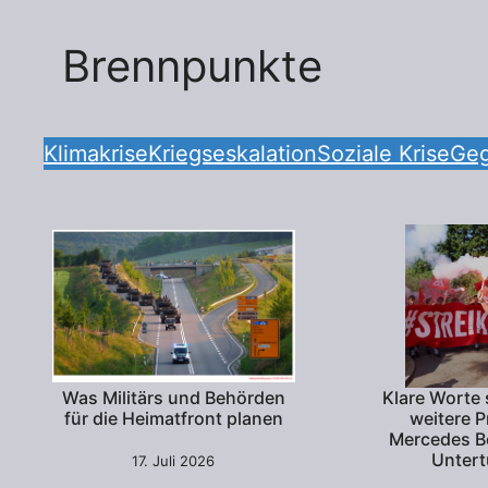
Brennpunkte
Klimakrise
Kriegseskalation
Soziale Krise
Geg
Was Militärs und Behörden
Klare Worte 
für die Heimatfront planen
weitere P
Mercedes Be
Untert
17. Juli 2026