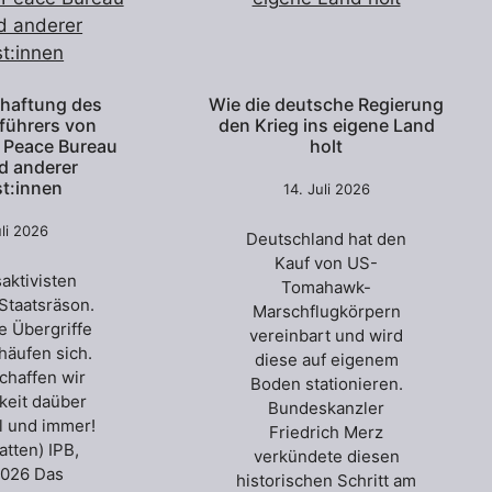
rhaftung des
Wie die deutsche Regierung
führers von
den Krieg ins eigene Land
l Peace Bureau
holt
nd anderer
st:innen
14. Juli 2026
uli 2026
Deutschland hat den
Kauf von US-
aktivisten
Tomahawk-
 Staatsräson.
Marschflugkörpern
ie Übergriffe
vereinbart und wird
häufen sich.
diese auf eigenem
Schaffen wir
Boden stationieren.
hkeit daüber
Bundeskanzler
ll und immer!
Friedrich Merz
atten) IPB,
verkündete diesen
 2026 Das
historischen Schritt am