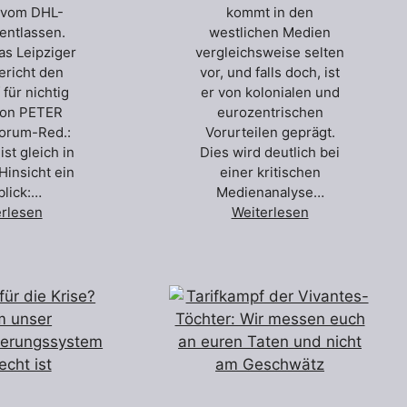
s vom DHL-
kommt in den
entlassen.
westlichen Medien
das Leipziger
vergleichsweise selten
ericht den
vor, und falls doch, ist
für nichtig
er von kolonialen und
 Von PETER
eurozentrischen
rum-Red.:
Vorurteilen geprägt.
ist gleich in
Dies wird deutlich bei
Hinsicht ein
einer kritischen
blick:…
Medienanalyse…
erlesen
Weiterlesen