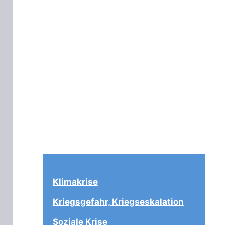
Klimakrise
Kriegsgefahr, Kriegseskalation
Soziale Krise