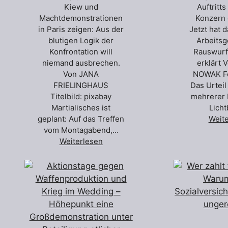
Kiew und
Auftritt
Machtdemonstrationen
Konzern 
in Paris zeigen: Aus der
Jetzt hat 
blutigen Logik der
Arbeitsg
Konfrontation will
Rauswurf 
niemand ausbrechen.
erklärt
Von JANA
NOWAK Fo
FRIELINGHAUS
Das Urteil 
Titelbild: pixabay
mehrerer 
Martialisches ist
Licht
geplant: Auf das Treffen
Weit
vom Montagabend,…
Weiterlesen