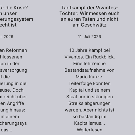
ür die Krise?
Tarifkampf der Vivantes-
 unser
Töchter: Wir messen euch
herungssystem
an euren Taten und nicht
echt ist
am Geschwätz
uli 2026
11. Juli 2026
ten Reformen
10 Jahre Kampf bei
chlossenen
Vivantes. Ein Rückblick.
en in der
Eine lehrreiche
tsversorgung
Bestandsaufnahme von
t die
Mario Kunze.
erung in die
Teilerfolge konnten
use. Doch
Kapital und seinem
m reicht über
Staat nur in ständigen
len Angriffe
Streiks abgerungen
rung hinaus:
werden. Aber nichts ist
t in einem
so beständig im
icherungssys
Kapitalismus…
, das…
Weiterlesen