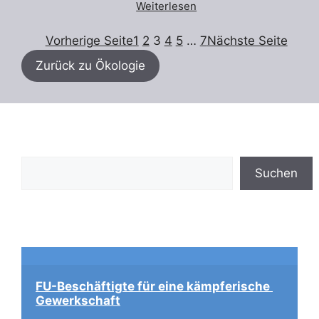
Weiterlesen
Vorherige Seite
1
2
3
4
5
…
7
Nächste Seite
Zurück zu Ökologie
Suchen
Suchen
FU-Beschäftigte für eine kämpferische 
Gewerkschaft