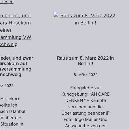
erlesen
ieder, und zwar
Raus zum 8. März 2022 in
 Hirsekorn auf
Berlin!!
bsversammlung
nschweig
8. März 2022
ärz 2022
Fotogalerie zur
Kundgebung: “AN CARE
 Hirsekorn
DENKEN ” – Kämpfe
ollte ich
vereinen und die
nach Istanbul
Überlastung beenden!!”
um über die
Foto: Ingo Müller Und
 Situation in
Ausschnitte von der