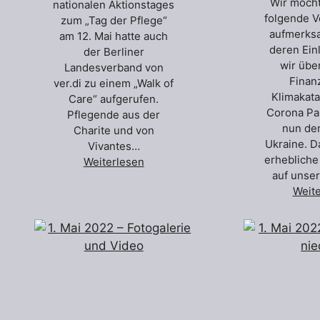
Wir möcht
nationalen Aktionstages
folgende V
zum „Tag der Pflege“
aufmerks
am 12. Mai hatte auch
deren Ein
der Berliner
wir üb
Landesverband von
Finan
ver.di zu einem „Walk of
Klimakat
Care“ aufgerufen.
Corona Pa
Pflegende aus der
nun der
Charite und von
Ukraine. D
Vivantes…
erheblich
Weiterlesen
auf unse
Weit