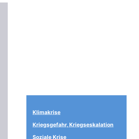
Klimakrise
Kriegsgefahr, Kriegseskalation
Soziale Krise