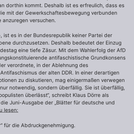
dorthin kommt. Deshalb ist es erfreulich, dass es
n, die mit der Gewerkschaftesbewegung verbunden
te anzuregen versuchen.
ist es in der Bundesrepublik keiner Partei der
Ebene durchzusetzen. Deshalb bedeutet der Einzug
ndestag eine tiefe Zäsur. Mit dem Wahlerfolg der AfD
ssungskonstituierende antifaschistische Grundkonsens
er verordnete, in der Ablehnung des
ntifaschismus der alten DDR. In einer derartigen
 Optionen zu diskutieren, mag einigermaßen verwegen
ur notwendig, sondern überfällig. Sie ist überfällig,
opulisten überlässt“, schreibt Klaus Dörre als
r die Juni-Ausgabe der „Blätter für deutsche und
zu lesen:
r“ für die Abdruckgenehmigung.