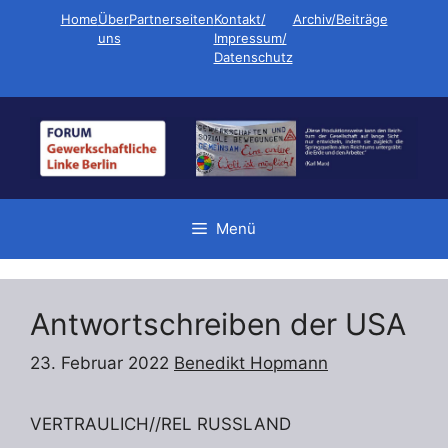
Zum
Home
Über
Partnerseiten
Kontakt/
Archiv/Beiträge
Inhalt
uns
Impressum/
Datenschutz
springen
Menü
Antwortschreiben der USA
23. Februar 2022
Benedikt Hopmann
VERTRAULICH//REL RUSSLAND