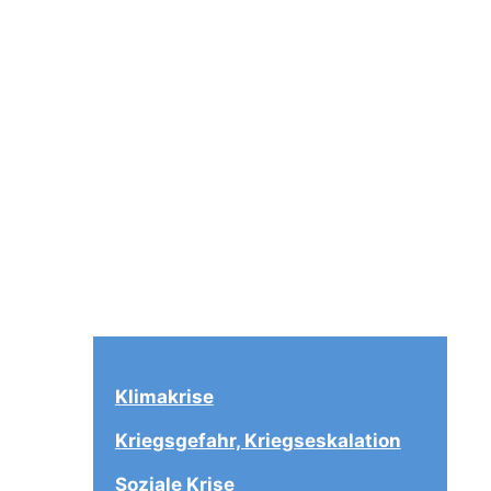
Klimakrise
Kriegsgefahr, Kriegseskalation
Soziale Krise