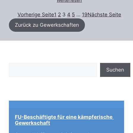
Weiterlesen
Vorherige Seite
1
2
3
4
5
…
19
Nächste Seite
Zurück zu Gewerkschaften
Suchen
Suchen
FU-Beschäftigte für eine kämpferische 
Gewerkschaft