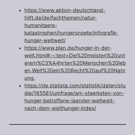
https://www.aktion-deutschland-
hilft.de/de/fachthemen/natur-
humanitaere-
katastrophen/hungersnoete/infografik-
hunger-weltweit/
https://www.plan.de/hunger-in-der-
welt.html#:~:text=Die%20meisten%20unt
erern%C3%A4hrten%20Menschen%20leb
en,Welt%20ein%20Recht%20auf%20Nahr
ung.
https://de.statista.com/statistik/daten/stu
die/165561/umfrage/am-staerksten-von-
hunger-betroffene-laender-weltweit-
nach-dem-welthunger-index/