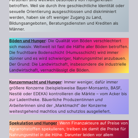
betroffen. Weil sie durch ihre geschlechtliche Identität oder
sexuelle Orientierung ausgeschlossen und diskriminiert
werden, haben sie oft weniger Zugang zu Land,
Bildungsangeboten, Beratungsdiensten und Krediten als
Männer.
Böden und Hunger
: Die Qualität von Böden verschlechtert
sich massiv. Weltweit ist fast die Hälfte aller Böden betroffen.
Die fruchtbare Bodenschicht (Humusschicht) wird immer
dünner und es wird schwieriger, Nahrungsmittel anzubauen.
Der Grund: Die Landwirtschaft, insbesondere die industrielle
Landwirtschaft, vernachlässigt die Böden.
Konzernmacht und Hunger
: Immer weniger, dafür immer
größere Konzerne (beispielsweise Bayer-Monsanto, BASF,
Nestlé oder EDEKA) kontrollieren die Märkte – vom Acker bis
zur Ladentheke. Bäuerliche Produzent
innen und
Arbeiter
innen sind der „Marktmacht“ der Konzerne
weitestgehend machtlos und schutzlos ausgeliefert.
Spekulation und Hunger
:
Wenn Finanzakteure auf Preise von
Agrarrohstoffen spekulieren, treiben sie damit die Preise für
Nahrungsmittel in die Höhe. Darunter leiden vor allem