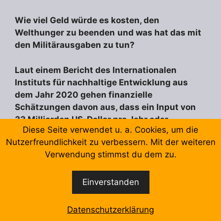
Wie viel Geld würde es kosten, den
Welthunger zu beenden
und was hat das mit
den Militärausgaben zu tun?
Laut einem Bericht des Internationalen
Instituts für nachhaltige Entwicklung aus
dem Jahr 2020 gehen finanzielle
Schätzungen davon aus, dass ein Input von
33 Milliarden US-Dollar pro Jahr oder
Diese Seite verwendet u. a. Cookies, um die
insgesamt 330 Milliarden US-Dollar
den
Nutzerfreundlichkeit zu verbessern. Mit der weiteren
[25]
Welthunger bis 2030 stoppen
könnte.
Verwendung stimmst du dem zu.
Im Verhältnis zu den Militärausgaben ist dies
eine „Kleinigkeit“ und man erkennt, auf was die
Einverstanden
Regierungen mehr Wert legen.
Datenschutzerklärung
Statt sich für das Wohl aller Menschen zu