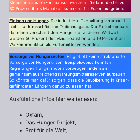
Menschen aus einkommensschwachen Ländern, die bis zu
80 Prozent ihres Monatseinkommens für Essen ausgeben.
Fleisch und Hunger
: Die industrielle Tierhaltung verursacht
nicht nur klimaschädliche Treibhausgase. Der Fleischkonsum
der einen verschärft den Hunger der anderen: Weltweit
werden 56 Prozent der Maisproduktion und 19 Prozent der
Weizenproduktion als Futtermittel verwendet.
Vorsorge vor Hungersnöten
: Es gibt oft keine strukturierte
Vorsorge vor Hungerkrisen. Beispielsweise könnten
Regierungen Hungersnöten vorbeugen, indem sie
gemeinsam ausreichend Nahrungsmittelreserven aufbauen.
So könnte man dafür sorgen, dass die Bevölkerung in Krisen-
gefährdeten Ländern genug zu essen hat.
Ausführliche Infos hier weiterlesen:
Oxfam
,
Das Hunger-Projekt
,
Brot für die Welt
,