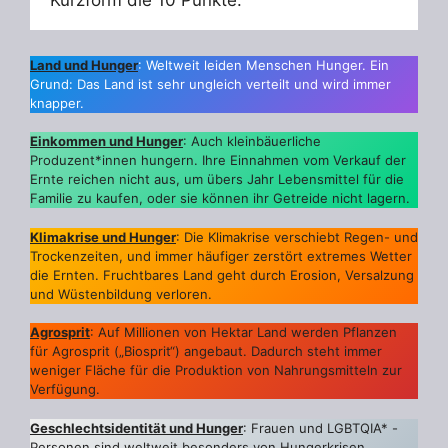
Kurzform die 10 Punkte:
Land und Hunger
: Weltweit leiden Menschen Hunger. Ein
Grund: Das Land ist sehr ungleich verteilt und wird immer
knapper.
Einkommen und Hunger
: Auch kleinbäuerliche
Produzent*innen hungern. Ihre Einnahmen vom Verkauf der
Ernte reichen nicht aus, um übers Jahr Lebensmittel für die
Familie zu kaufen, oder sie können ihr Getreide nicht lagern.
Klimakrise und Hunger
: Die Klimakrise verschiebt Regen- und
Trockenzeiten, und immer häufiger zerstört extremes Wetter
die Ernten. Fruchtbares Land geht durch Erosion, Versalzung
und Wüstenbildung verloren.
Agrosprit
: Auf Millionen von Hektar Land werden Pflanzen
für Agrosprit („Biosprit“) angebaut. Dadurch steht immer
weniger Fläche für die Produktion von Nahrungsmitteln zur
Verfügung.
Geschlechtsidentität und Hunger
: Frauen und LGBTQIA* -
Personen sind weltweit besonders von Hungerkrisen