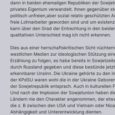
dann in beiden ehemaligen Republiken der Sowjetuni
privates Eigentum verwandelt. Ihnen gegenüber st
politisch unfreien,aber sozial relativ geschützten 
freie Lohnarbeiter geworden sind und um existen
kann über den Grad der Entrechtung in den beiden 
qualitativen Unterschied mag ich nicht erkennen.
Dies aus einer herrschaftskritischen Sicht nüchtern
westlichen Medien zur ideologischen Stützung ein
Erzählung zu folgen, es habe bereits in Sowjetzei
durch Russland gegeben und diese bestünde jetzt 
erkennbarer Unsinn. Die Ukraine gehörte zu den i
der KPdSU waren wohl die in der Ukraine Geborene
der Sowjetrepublik entsprach. Auch in kulturellen
Und nach der Implosion der Sowjetunion haben di
Ländern nie den Charakter angenommen, der etwa 
die z. B zwischen den USA und Vietnam oder Nic
Abhängigkeit und Unterentwicklung dienten.