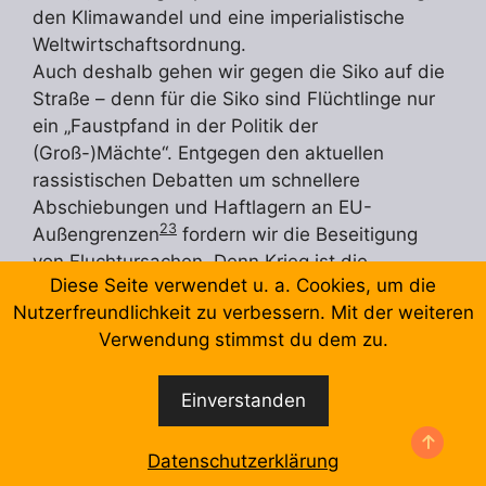
den Klimawandel und eine imperialistische
Weltwirtschaftsordnung.
Auch deshalb gehen wir gegen die Siko auf die
Straße – denn für die Siko sind Flüchtlinge nur
ein „Faustpfand in der Politik der
(Groß-)Mächte“. Entgegen den aktuellen
rassistischen Debatten um schnellere
Abschiebungen und Haftlagern an EU-
23
Außengrenzen
fordern wir die Beseitigung
von Fluchtursachen. Denn Krieg ist die
24
Diese Seite verwendet u. a. Cookies, um die
Fluchtursache Nummer eins!
Nutzerfreundlichkeit zu verbessern. Mit der weiteren
Verwendung stimmst du dem zu.
Für Kooperation statt
Konfrontation!
Einverstanden
Die Machtverhältnisse auf der Welt verändern
Datenschutzerklärung
sich, weg von der Dominanz des „Westens“, hin