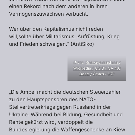
einen Rekord nach dem anderen in ihren
Vermögenszuwächsen verbucht.
Wer über den Kapitalismus nicht reden
will,sollte über Militarismus, Aufrüstung, Krieg
und Frieden schweigen.“ (AntiSiko)
(Foto:
Boevaya mashina /
Wikipedia /
CC BY-SA 4.0
Deed
/ Bearb.: UZ)
„Die Ampel macht die deutschen Steuerzahler
zu den Hauptsponsoren des NATO-
Stellvertreterkriegs gegen Russland in der
Ukraine. Während bei Bildung, Gesundheit und
Rente gekürzt wird, verdoppelt die
Bundesregierung die Waffengeschenke an Kiew