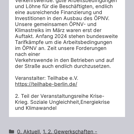
Verkehrswende: gute Arbeitsbedingungen 
und Löhne für die Beschäftigten, endlich 
eine ausreichende Finanzierung und 
Investitionen in den Ausbau des ÖPNV. 
Unsere gemeinsamen ÖPNV- und 
Klimastreiks im März waren erst der 
Auftakt. Anfang 2024 stehen bundesweite 
Tarifkämpfe um die Arbeitsbedingungen 
im ÖPNV an. Zeit unsere Forderungen 
nach einer

Verkehrswende in den Betrieben und auf 
der Straße auch endlich durchzusetzen. 

https://teilhabe-berlin.de/
2. Teil der Veranstaltungsreihe Krise- 
Krieg. Soziale Ungleichheit,Energiekrise 
und Klimawandel
Kategorien
0. Aktuell
,
1. 2. Gewerkschaften -