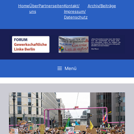
Zum
Home
Über
Partnerseiten
Kontakt/
Archiv/Beiträge
Inhalt
uns
Impressum/
Datenschutz
springen
Menü