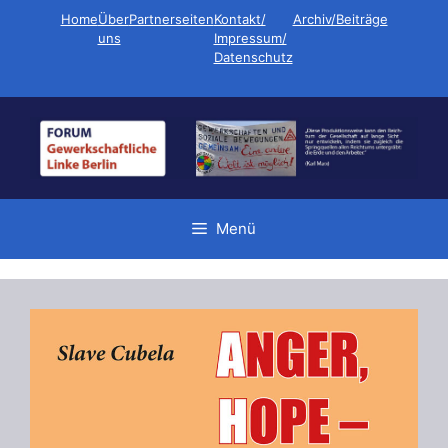
Zum
Home
Über
Partnerseiten
Kontakt/
Archiv/Beiträge
Inhalt
uns
Impressum/
Datenschutz
springen
Menü