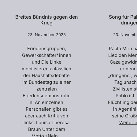
Breites Bündnis gegen den
Song für Pal
Krieg
dringe
23. November 2023
23. Novemb
Friedensgruppen,
Pablo Miro h
Gewerkschafter*innen
Lied den Men
und Die Linke
Gaza gewid
mobilisieren anlässlich
er nenn
der Haushaltsdebatte
„dringend“, w
im Bundestag zu einer
Tag unsch
zentralen
Zivilisten 
Friedensdemonstratio
Pablo ist 
n. An einzelnen
Flüchtling de
Personalien gibt es
in Agentin
aber auch Kritik von
seine Groß
links. Louisa Theresa
Weiterl
Braun Unter dem
Motto »Nein…