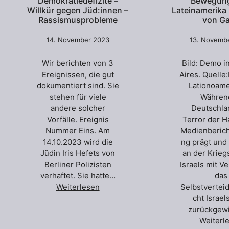
Demokratiedefizite –
Bewegung
Willkür gegen Jüd:innen –
Lateinamerika
Rassismusprobleme
von G
14. November 2023
13. Novemb
Wir berichten von 3
Bild: Demo i
Ereignissen, die gut
Aires. Quell
dokumentiert sind. Sie
Lationoam
stehen für viele
Währen
andere solcher
Deutschla
Vorfälle. Ereignis
Terror der H
Nummer Eins. Am
Medienberich
14.10.2023 wird die
ng prägt und 
Jüdin Iris Hefets von
an der Krieg
Berliner Polizisten
Israels mit V
verhaftet. Sie hatte…
das
Weiterlesen
Selbstvertei
cht Israel
zurückgew
Weiterl