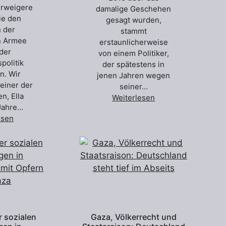
erweigere
damalige Geschehen
ie den
gesagt wurden,
n der
stammt
n Armee
erstaunlicherweise
der
von einem Politiker,
politik
der spätestens in
n. Wir
jenen Jahren wegen
einer der
seiner…
en, Ella
Weiterlesen
 Jahre…
esen
r sozialen
Gaza, Völkerrecht und