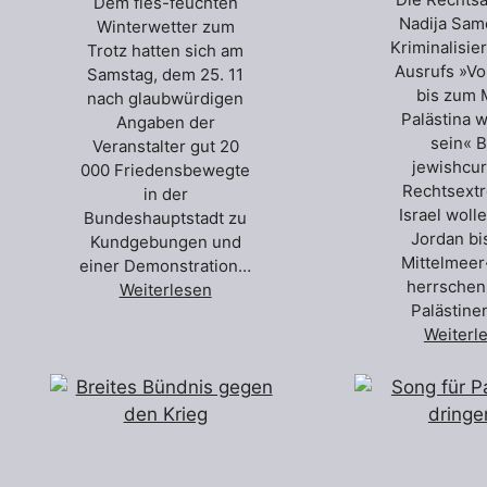
Dem fies-feuchten
Nadija Sam
Winterwetter zum
Kriminalisie
Trotz hatten sich am
Ausrufs »Vo
Samstag, dem 25. 11
bis zum 
nach glaubwürdigen
Palästina w
Angaben der
sein« B
Veranstalter gut 20
jewishcur
000 Friedensbewegte
Rechtsextr
in der
Israel woll
Bundeshauptstadt zu
Jordan bi
Kundgebungen und
Mittelmeer«
einer Demonstration…
herrschen.
Weiterlesen
Palästine
Weiterl