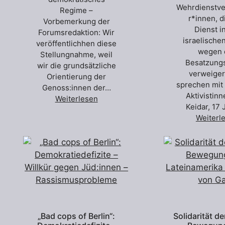
Wehrdienstv
Regime –
r*innen, d
Vorbemerkung der
Dienst i
Forumsredaktion: Wir
israelische
veröffentlichhen diese
wegen 
Stellungnahme, weil
Besatzungs
wir die grundsätzliche
verweiger
Orientierung der
sprechen mit 
Genoss:innen der…
Aktivistinn
Weiterlesen
Keidar, 17
Weiterl
„Bad cops of Berlin“:
Solidarität de