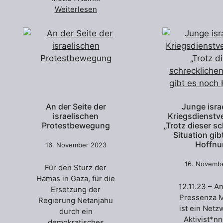
Weiterlesen
An der Seite der
Junge isra
israelischen
Kriegsdienstv
Protestbewegung
„Trotz dieser s
Situation gib
Hoffnu
16. November 2023
16. Novemb
Für den Sturz der
Hamas in Gaza, für die
12.11.23 – A
Ersetzung der
Pressenza 
Regierung Netan­jahu
ist ein Netz
durch ein
Aktivist*n
demokratisches