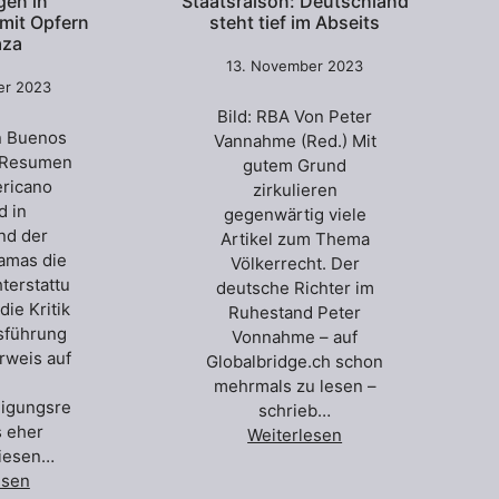
en in
Staatsraison: Deutschland
 mit Opfern
steht tief im Abseits
aza
13. November 2023
er 2023
Bild: RBA Von Peter
n Buenos
Vannahme (Red.) Mit
e:Resumen
gutem Grund
ericano
zirkulieren
d in
gegenwärtig viele
nd der
Artikel zum Thema
amas die
Völkerrecht. Der
terstattu
deutsche Richter im
die Kritik
Ruhestand Peter
sführung
Vonnahme – auf
erweis auf
Globalbridge.ch schon
mehrmals zu lesen –
digungsre
schrieb…
s eher
Weiterlesen
iesen…
esen