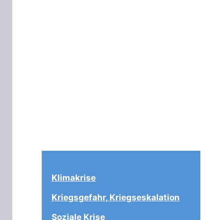
Klimakrise
Kriegsgefahr, Kriegseskalation
Soziale Krise