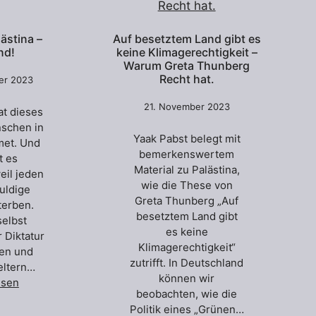
ästina –
Auf besetztem Land gibt es
nd!
keine Klimagerechtigkeit –
Warum Greta Thunberg
Recht hat.
er 2023
21. November 2023
at dieses
schen in
Yaak Pabst belegt mit
met. Und
bemerkenswertem
t es
Material zu Palästina,
eil jeden
wie die These von
uldige
Greta Thunberg „Auf
sterben.
besetztem Land gibt
selbst
es keine
r Diktatur
Klimagerechtigkeit“
ien und
zutrifft. In Deutschland
eltern…
können wir
esen
beobachten, wie die
Politik eines „Grünen…