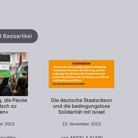
 Basisartikel
g, die Parole
Die deutsche Staatsräson
lsch zu
und die bedingungslose
hen«
Solidarität mit Israel
er 2023
23. November 2023
nwältin
von ANGELA KLEIN