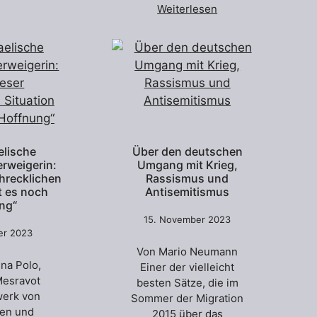
Weiterlesen
elische
Über den deutschen
erweigerin:
Umgang mit Krieg,
chrecklichen
Rassismus und
t es noch
Antisemitismus
ng“
15. November 2023
er 2023
Von Mario Neumann
nna Polo,
Einer der vielleicht
Mesravot
besten Sätze, die im
werk von
Sommer der Migration
nen und
2015 über das