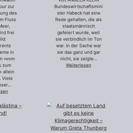
our zur
Bundeswirtschaftsmini
rung des
ster Habeck hat eine
m Fluss
Rede gehalten, die als
Meer,
staatsmännisch
ird frei
gefeiert wurde, weil
ild:
sie verbindlich im Ton
rents
war. In der Sache war
eme in
sie das ganz und gar
en »vom
nicht, sie zeigte…
s zum
Weiterlesen
 allein
 Viele
nser…
esen