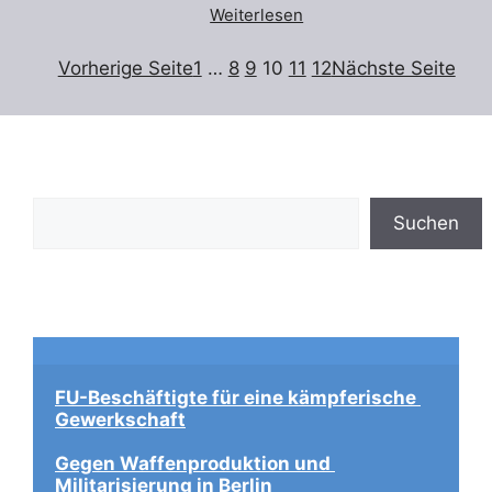
Weiterlesen
Vorherige Seite
1
…
8
9
10
11
12
Nächste Seite
Suchen
Suchen
FU-Beschäftigte für eine kämpferische 
Gewerkschaft
Gegen Waffenproduktion und 
Militarisierung in Berlin