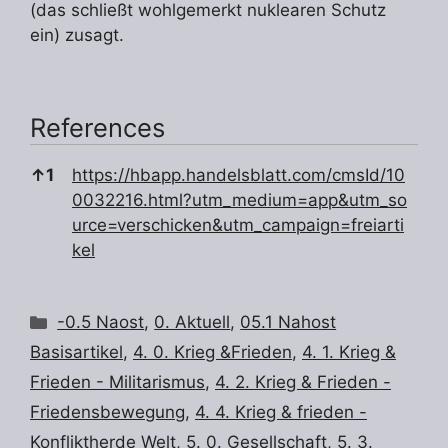
(das schließt wohlgemerkt nuklearen Schutz
ein) zusagt.
References
References
↑
1
https://hbapp.handelsblatt.com/cmsId/10
0032216.html?utm_medium=app&utm_so
urce=verschicken&utm_campaign=freiarti
kel
Kategorien
-0.5 Naost
,
0. Aktuell
,
05.1 Nahost
Basisartikel
,
4. 0. Krieg &Frieden
,
4. 1. Krieg &
Frieden - Militarismus
,
4. 2. Krieg & Frieden -
Friedensbewegung
,
4. 4. Krieg & frieden -
Konfliktherde Welt
,
5. 0. Gesellschaft
,
5. 3.