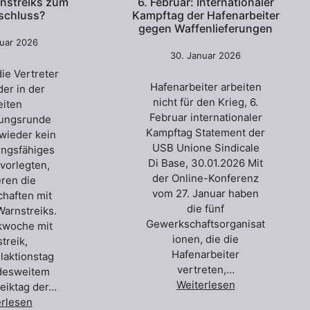
nstreiks zum
6. Februar: Internationaler
bschluss?
Kampftag der Hafenarbeiter
gegen Waffenlieferungen
nuar 2026
30. Januar 2026
ie Vertreter
Hafenarbeiter arbeiten
der in der
nicht für den Krieg, 6.
eiten
Februar internationaler
ungsrunde
Kampftag Statement der
wieder kein
USB Unione Sindicale
ungsfähiges
Di Base, 30.01.2026 Mit
vorlegten,
der Online-Konferenz
eren die
vom 27. Januar haben
haften mit
die fünf
Warnstreiks.
Gewerkschaftsorganisat
ikwoche mit
ionen, die die
streik,
Hafenarbeiter
laktionstag
vertreten,…
desweitem
Weiterlesen
reiktag der…
erlesen