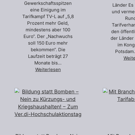
Gewerkschaftsspitzen
Länder Es i
eine Einigung im
und vermei
Tarifkampf TV-L auf „5,8
Rund
Prozent mehr Geld,
Tarifverha
mindestens aber 100
den öffent
Euro“. Der „Nachwuchs
der Länder
soll 150 Euro mehr
im Kong
bekommen“. Die
Potsdam.
Laufzeit beträgt 27
Weit
Monate bis…
Weiterlesen