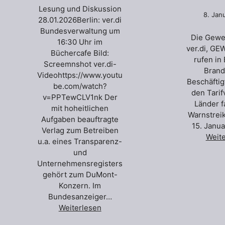
Lesung und Diskussion
8. Jan
28.01.2026Berlin: ver.di
Bundesverwaltung um
Die Gewe
16:30 Uhr im
ver.di, GE
Büchercafe Bild:
rufen in
Screemnshot ver.di-
Brand
Videohttps://www.youtu
Beschäftig
be.com/watch?
den Tarif
v=PPTewCLV1nk Der
Länder f
mit hoheitlichen
Warnstrei
Aufgaben beauftragte
15. Janua
Verlag zum Betreiben
Weit
u.a. eines Transparenz-
und
Unternehmensregisters
gehört zum DuMont-
Konzern. Im
Bundesanzeiger…
Weiterlesen