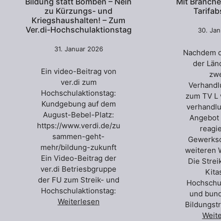
Bildung statt Bomben – Nein
Mit Branche
zu Kürzungs- und
Tarifa
Kriegshaushalten! – Zum
Ver.di-Hochschulaktionstag
30. Ja
31. Januar 2026
Nachdem d
der Län
Ein video-Beitrag von
zw
ver.di zum
Verhandl
Hochschulaktionstag:
zum TV L 
Kundgebung auf dem
verhandl
August-Bebel-Platz:
Angebot 
https://www.verdi.de/zu
reagi
sammen-geht-
Gewerksc
mehr/bildung-zukunft
weiteren 
Ein Video-Beitrag der
Die Stre
ver.di Betriesbgruppe
Kita
der FU zum Streik- und
Hochschu
Hochschulaktionstag:
und bun
Weiterlesen
Bildungst
Weit