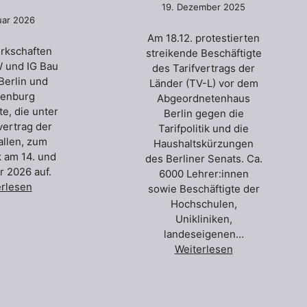
19. Dezember 2025
uar 2026
Am 18.12. protestierten
rkschaften
streikende Beschäftigte
W und IG Bau
des Tarifvertrags der
 Berlin und
Länder (TV-L) vor dem
enburg
Abgeordnetenhaus
te, die unter
Berlin gegen die
vertrag der
Tarifpolitik und die
allen, zum
Haushaltskürzungen
k am 14. und
des Berliner Senats. Ca.
r 2026 auf.
6000 Lehrer:innen
erlesen
sowie Beschäftigte der
Hochschulen,
Unikliniken,
landeseigenen…
Weiterlesen