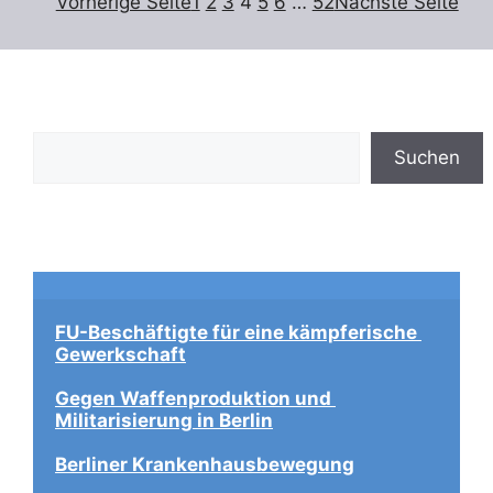
Vorherige Seite
1
2
3
4
5
6
…
52
Nächste Seite
Suchen
Suchen
FU-Beschäftigte für eine kämpferische 
Gewerkschaft
Gegen Waffenproduktion und 
Militarisierung in Berlin
Berliner Krankenhausbewegung